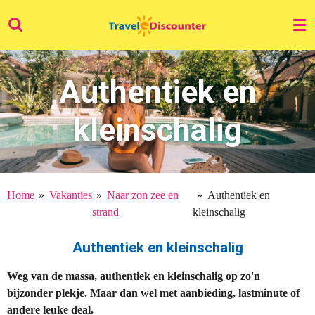
Ga
direct
naar
de
Authentiek en
hoofdinhoud
kleinschalig
Home
»
Vakanties
»
Naar zon zee en
»
Authentiek en
strand
kleinschalig
Authentiek en kleinschalig
Weg van de massa, authentiek en kleinschalig op zo'n
bijzonder plekje. Maar dan wel met aanbieding, lastminute of
andere leuke deal.