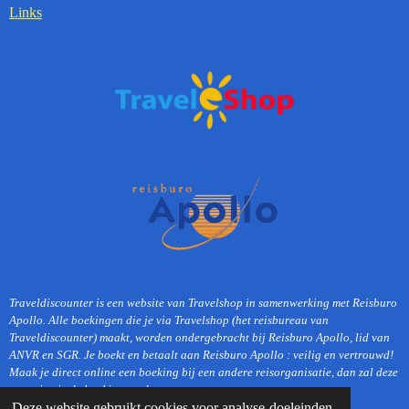
Links
Traveldiscounter is een website van Travelshop in samenwerking met Reisburo
Apollo. Alle boekingen die je via Travelshop (het reisbureau van
Traveldiscounter) maakt, worden ondergebracht bij Reisburo Apollo, lid van
ANVR en SGR. Je boekt en betaalt aan Reisburo Apollo : veilig en vertrouwd!
Maak je direct online een boeking bij een andere reisorganisatie, dan zal deze
organisatie de boeking verder verzorgen.
Deze website gebruikt cookies voor analyse-doeleinden
© 2018 - 2019 Travelshop